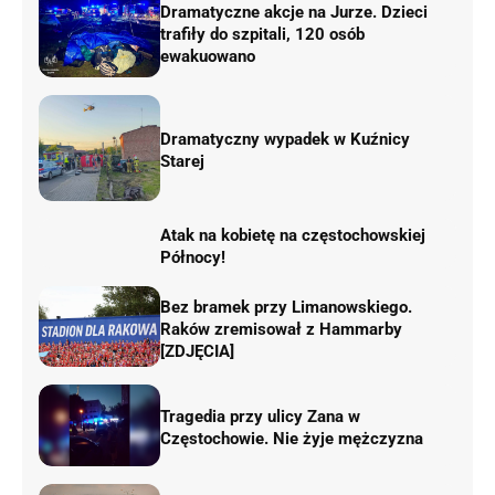
Dramatyczne akcje na Jurze. Dzieci
trafiły do szpitali, 120 osób
ewakuowano
Dramatyczny wypadek w Kuźnicy
Starej
Atak na kobietę na częstochowskiej
Północy!
Bez bramek przy Limanowskiego.
Raków zremisował z Hammarby
[ZDJĘCIA]
Tragedia przy ulicy Zana w
Częstochowie. Nie żyje mężczyzna