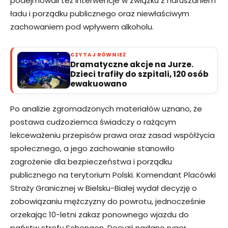
podejmowali też interwencje w związku z naruszaniem
ładu i porządku publicznego oraz niewłaściwym
zachowaniem pod wpływem alkoholu.
CZYTAJ RÓWNIEŻ
Dramatyczne akcje na Jurze.
Dzieci trafiły do szpitali, 120 osób
ewakuowano
Po analizie zgromadzonych materiałów uznano, że
postawa cudzoziemca świadczy o rażącym
lekceważeniu przepisów prawa oraz zasad współżycia
społecznego, a jego zachowanie stanowiło
zagrożenie dla bezpieczeństwa i porządku
publicznego na terytorium Polski. Komendant Placówki
Straży Granicznej w Bielsku-Białej wydał decyzję o
zobowiązaniu mężczyzny do powrotu, jednocześnie
orzekając 10-letni zakaz ponownego wjazdu do
państw strefy Schengen. Decyzji nadano rygor