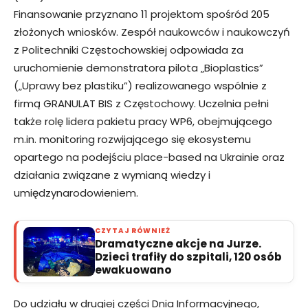
Finansowanie przyznano 11 projektom spośród 205
złożonych wniosków. Zespół naukowców i naukowczyń
z Politechniki Częstochowskiej odpowiada za
uruchomienie demonstratora pilota „Bioplastics”
(„Uprawy bez plastiku”) realizowanego wspólnie z
firmą GRANULAT BIS z Częstochowy. Uczelnia pełni
także rolę lidera pakietu pracy WP6, obejmującego
m.in. monitoring rozwijającego się ekosystemu
opartego na podejściu place-based na Ukrainie oraz
działania związane z wymianą wiedzy i
umiędzynarodowieniem.
CZYTAJ RÓWNIEŻ
Dramatyczne akcje na Jurze.
Dzieci trafiły do szpitali, 120 osób
ewakuowano
Do udziału w drugiej części Dnia Informacyjnego,