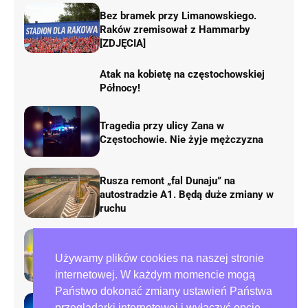
Bez bramek przy Limanowskiego.
Raków zremisował z Hammarby
[ZDJĘCIA]
Atak na kobietę na częstochowskiej
Północy!
Tragedia przy ulicy Zana w
Częstochowie. Nie żyje mężczyzna
Rusza remont „fal Dunaju” na
autostradzie A1. Będą duże zmiany w
ruchu
AirShow Rudniki 2026. Dziś finał
Używamy plików cookies na naszej stronie
pokazów lotniczych
internetowej. W każdym momencie mogą
Państwo dokonać zmiany ustawień Państwa
przeglądarki internetowej i wyłączyć opcję