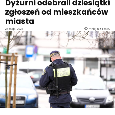
Dyżurni odebrali dziesiątki
zgłoszeń od mieszkańców
miasta
28 maja, 2026
mniej niż 1
min.