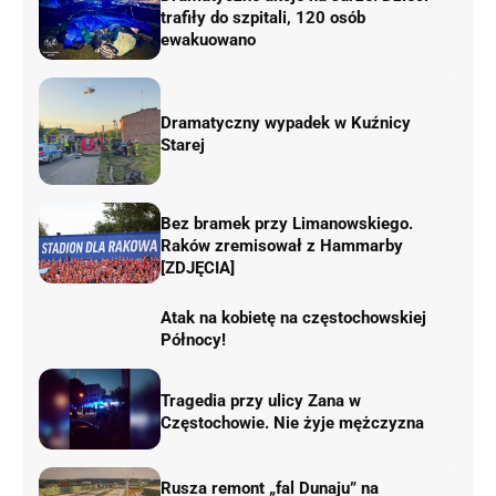
trafiły do szpitali, 120 osób
ewakuowano
Dramatyczny wypadek w Kuźnicy
Starej
Bez bramek przy Limanowskiego.
Raków zremisował z Hammarby
[ZDJĘCIA]
Atak na kobietę na częstochowskiej
Północy!
Tragedia przy ulicy Zana w
Częstochowie. Nie żyje mężczyzna
Rusza remont „fal Dunaju” na