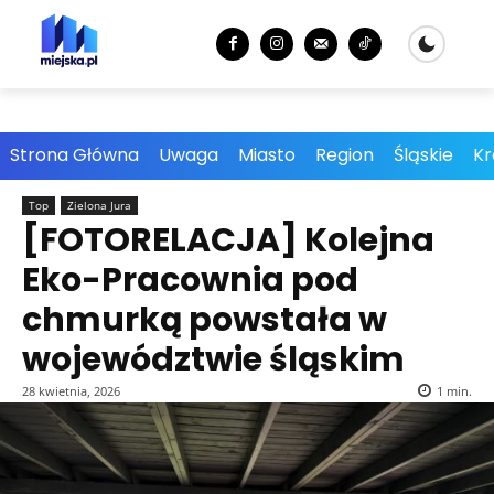
Strona Główna
Uwaga
Miasto
Region
Śląskie
Kr
Top
Zielona Jura
[FOTORELACJA] Kolejna
Eko-Pracownia pod
chmurką powstała w
województwie śląskim
28 kwietnia, 2026
1
min.