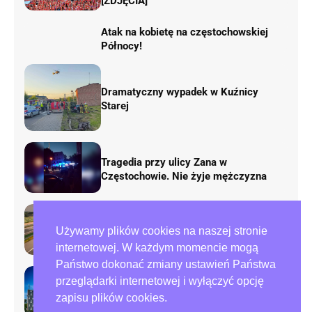
[ZDJĘCIA]
Atak na kobietę na częstochowskiej
Północy!
Dramatyczny wypadek w Kuźnicy
Starej
Tragedia przy ulicy Zana w
Częstochowie. Nie żyje mężczyzna
Rusza remont „fal Dunaju” na
Używamy plików cookies na naszej stronie
autostradzie A1. Będą duże zmiany w
ruchu
internetowej. W każdym momencie mogą
Państwo dokonać zmiany ustawień Państwa
przeglądarki internetowej i wyłączyć opcję
Preparowanie kart w referendum.
zapisu plików cookies.
Zawiadomienia do policji i ABW