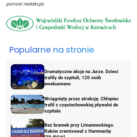
ponosi redakcja
.
Popularne na stronie
Dramatyczne akcje na Jurze. Dzieci
trafiły do szpitali, 120 osób
ewakuowano
Wciągnięty przez atrakcję. Chłopiec
trafił z częstochowskiej pływalni do
szpitala
Bez bramek przy Limanowskiego.
Raków zremisował z Hammarby