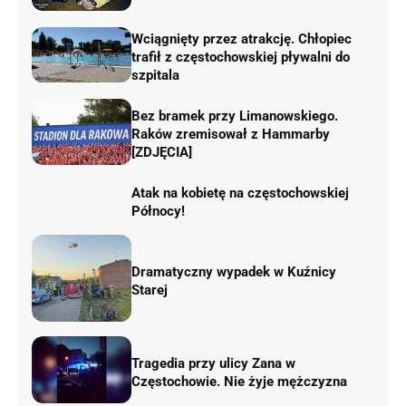
Wciągnięty przez atrakcję. Chłopiec
trafił z częstochowskiej pływalni do
szpitala
Bez bramek przy Limanowskiego.
Raków zremisował z Hammarby
[ZDJĘCIA]
Atak na kobietę na częstochowskiej
Północy!
Dramatyczny wypadek w Kuźnicy
Starej
Tragedia przy ulicy Zana w
Częstochowie. Nie żyje mężczyzna