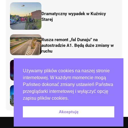
Dramatyczny wypadek w Kuźnicy
Starej
Rusza remont „fal Dunaju” na
autostradzie A1. Będą duże zmiany w
ruchu
Tragedia przy ulicy Zana w
Używamy plików cookies na naszej stronie
Częstochowie. Nie żyje mężczyzna
internetowej. W każdym momencie mogą
Państwo dokonać zmiany ustawień Państwa
przeglądarki internetowej i wyłączyć opcję
Preparowanie kart w referendum.
zapisu plików cookies.
Zawiadomienia do policji i ABW
Akceptuję
O nas – redakcja miejska.pl
Polityka prywatności
Współpraca