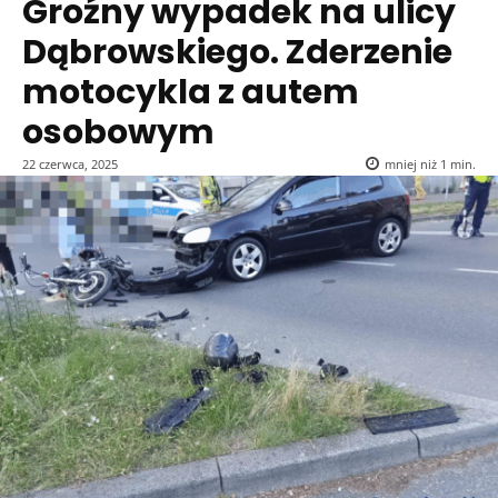
Groźny wypadek na ulicy
Dąbrowskiego. Zderzenie
motocykla z autem
osobowym
22 czerwca, 2025
mniej niż 1
min.