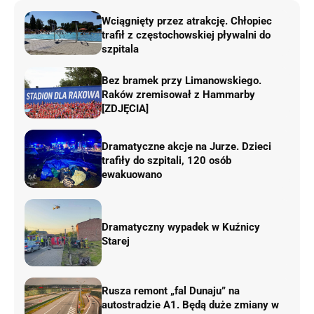
Wciągnięty przez atrakcję. Chłopiec
trafił z częstochowskiej pływalni do
szpitala
Bez bramek przy Limanowskiego.
Raków zremisował z Hammarby
[ZDJĘCIA]
Dramatyczne akcje na Jurze. Dzieci
trafiły do szpitali, 120 osób
ewakuowano
Dramatyczny wypadek w Kuźnicy
Starej
Rusza remont „fal Dunaju” na
autostradzie A1. Będą duże zmiany w