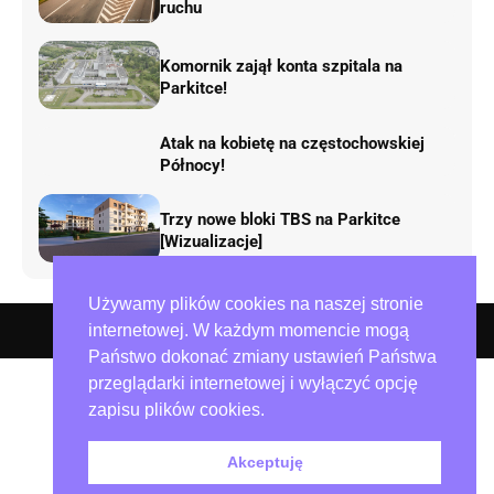
ruchu
Komornik zajął konta szpitala na
Parkitce!
Atak na kobietę na częstochowskiej
Północy!
Trzy nowe bloki TBS na Parkitce
[Wizualizacje]
Używamy plików cookies na naszej stronie
O nas – redakcja miejska.pl
Polityka prywatności
Współpraca
internetowej. W każdym momencie mogą
Państwo dokonać zmiany ustawień Państwa
przeglądarki internetowej i wyłączyć opcję
zapisu plików cookies.
Akceptuję