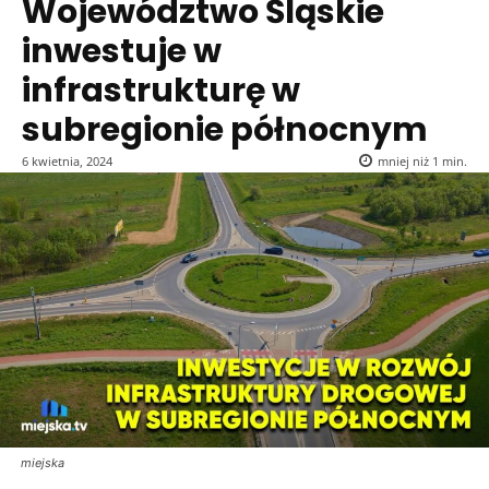
Województwo Śląskie
inwestuje w
infrastrukturę w
subregionie północnym
6 kwietnia, 2024
mniej niż 1
min.
miejska