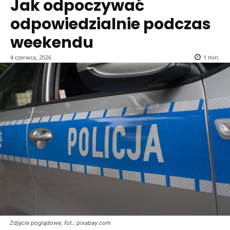
Jak odpoczywać
odpowiedzialnie podczas
weekendu
4 czerwca, 2026
1
min.
Zdjęcie poglądowe, fot.: pixabay.com