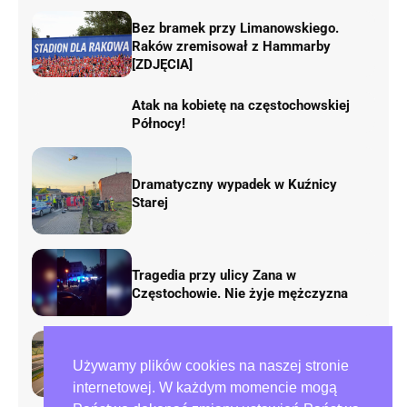
Bez bramek przy Limanowskiego.
Raków zremisował z Hammarby
[ZDJĘCIA]
Atak na kobietę na częstochowskiej
Północy!
Dramatyczny wypadek w Kuźnicy
Starej
Tragedia przy ulicy Zana w
Częstochowie. Nie żyje mężczyzna
Rusza remont „fal Dunaju” na
Używamy plików cookies na naszej stronie
autostradzie A1. Będą duże zmiany w
ruchu
internetowej. W każdym momencie mogą