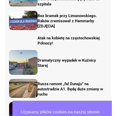
szpitala
Bez bramek przy Limanowskiego.
Raków zremisował z Hammarby
[ZDJĘCIA]
Atak na kobietę na częstochowskiej
Północy!
Dramatyczny wypadek w Kuźnicy
Starej
Rusza remont „fal Dunaju” na
autostradzie A1. Będą duże zmiany w
ruchu
Tragedia przy ulicy Zana w
Używamy plików cookies na naszej stronie
Częstochowie. Nie żyje mężczyzna