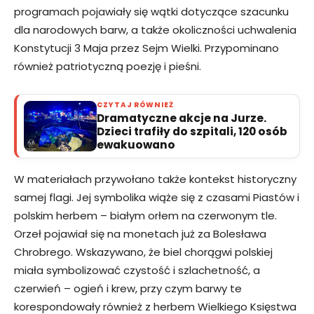
programach pojawiały się wątki dotyczące szacunku
dla narodowych barw, a także okoliczności uchwalenia
Konstytucji 3 Maja przez Sejm Wielki. Przypominano
również patriotyczną poezję i pieśni.
CZYTAJ RÓWNIEŻ
Dramatyczne akcje na Jurze.
Dzieci trafiły do szpitali, 120 osób
ewakuowano
W materiałach przywołano także kontekst historyczny
samej flagi. Jej symbolika wiąże się z czasami Piastów i
polskim herbem – białym orłem na czerwonym tle.
Orzeł pojawiał się na monetach już za Bolesława
Chrobrego. Wskazywano, że biel chorągwi polskiej
miała symbolizować czystość i szlachetność, a
czerwień – ogień i krew, przy czym barwy te
korespondowały również z herbem Wielkiego Księstwa