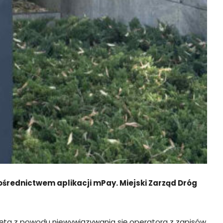
pośrednictwem aplikacji mPay. Miejski Zarząd Dróg
jęta z powodu niewywiązywania się operatora z zapisów