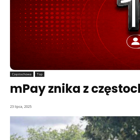
Częstochowa
Top
mPay znika z częstoc
23 lipca, 2025