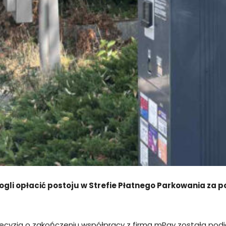
ogli opłacić postoju w Strefie Płatnego Parkowania za 
decyzja o zakończeniu współpracy z firmą mPay została pod