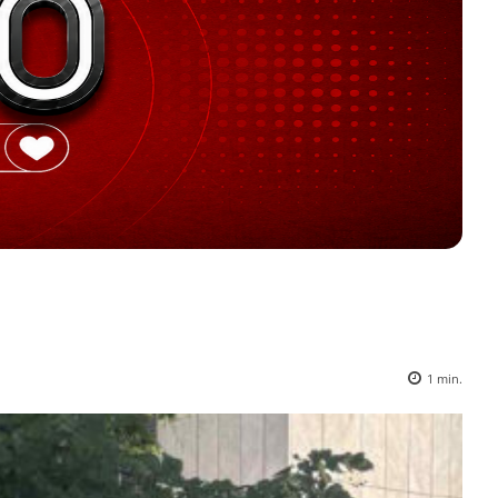
1
min.