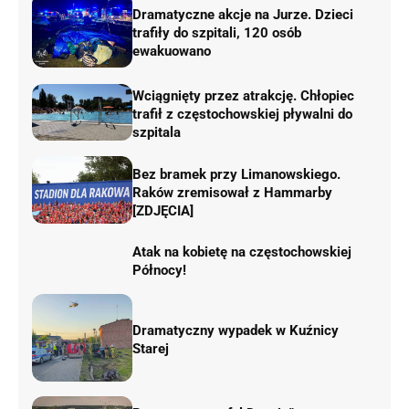
Dramatyczne akcje na Jurze. Dzieci
trafiły do szpitali, 120 osób
ewakuowano
Wciągnięty przez atrakcję. Chłopiec
trafił z częstochowskiej pływalni do
szpitala
Bez bramek przy Limanowskiego.
Raków zremisował z Hammarby
[ZDJĘCIA]
Atak na kobietę na częstochowskiej
Północy!
Dramatyczny wypadek w Kuźnicy
Starej