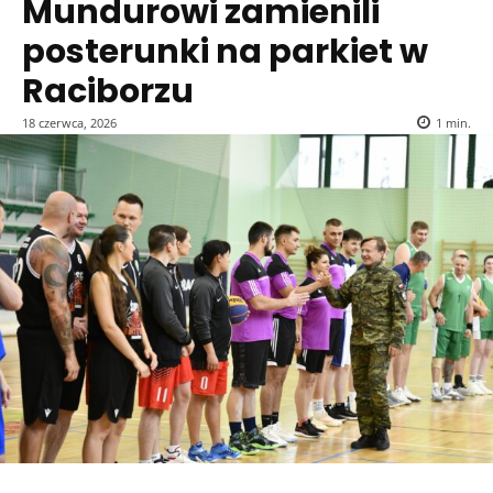
Mundurowi zamienili
posterunki na parkiet w
Raciborzu
18 czerwca, 2026
1
min.