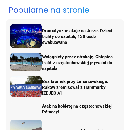
Popularne na stronie
Dramatyczne akcje na Jurze. Dzieci
trafiły do szpitali, 120 osób
ewakuowano
Wciągnięty przez atrakcję. Chłopiec
trafił z częstochowskiej pływalni do
szpitala
Bez bramek przy Limanowskiego.
Raków zremisował z Hammarby
[ZDJĘCIA]
Atak na kobietę na częstochowskiej
Północy!