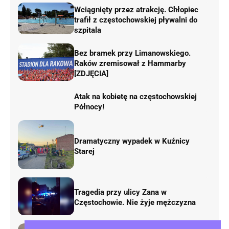
Wciągnięty przez atrakcję. Chłopiec
trafił z częstochowskiej pływalni do
szpitala
Bez bramek przy Limanowskiego.
Raków zremisował z Hammarby
[ZDJĘCIA]
Atak na kobietę na częstochowskiej
Północy!
Dramatyczny wypadek w Kuźnicy
Starej
Tragedia przy ulicy Zana w
Częstochowie. Nie żyje mężczyzna