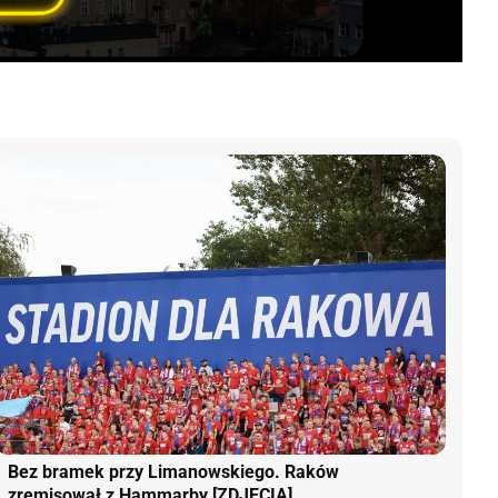
Bez bramek przy Limanowskiego. Raków
zremisował z Hammarby [ZDJĘCIA]