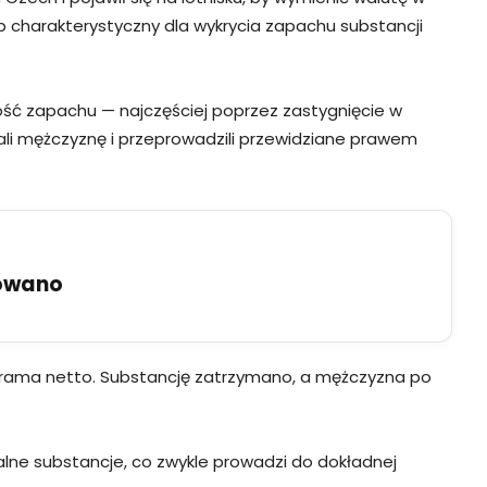
b charakterystyczny dla wykrycia zapachu substancji
ność zapachu — najczęściej poprzez zastygnięcie w
wali mężczyznę i przeprowadzili przewidziane prawem
uowano
6 grama netto. Substancję zatrzymano, a mężczyzna po
lne substancje, co zwykle prowadzi do dokładnej