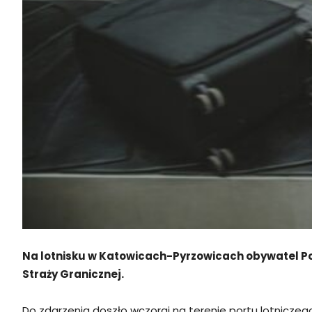
Na lotnisku w Katowicach-Pyrzowicach obywatel Pol
Straży Granicznej.
Do zdarzenia doszło wczoraj na terenie portu lotniczeg