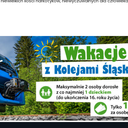
niewielkich ilości narkotyków, niewyczuwalnych dla człowieka