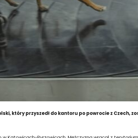
ski, który przyszedł do kantoru po powrocie z Czech, z
o w Katowicach-Pyrzowicach. Mężczyzna wracał z terytorium C