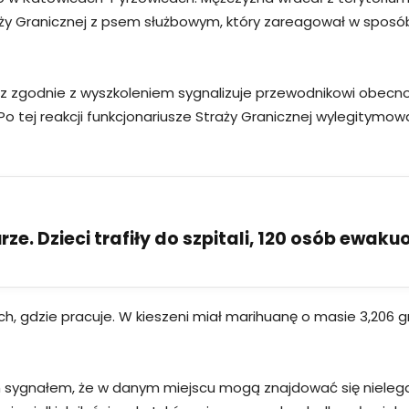
raży Granicznej z psem służbowym, który zareagował w sposó
lecz zgodnie z wyszkoleniem sygnalizuje przewodnikowi obec
Po tej reakcji funkcjonariusze Straży Granicznej wylegitymo
ze. Dzieci trafiły do szpitali, 120 osób ewak
ech, gdzie pracuje. W kieszeni miał marihuanę o masie 3,20
 sygnałem, że w danym miejscu mogą znajdować się nielega