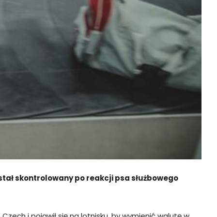
ostał skontrolowany po reakcji psa służbowego
zech i pojawił się na lotnisku, by wymienić walutę w