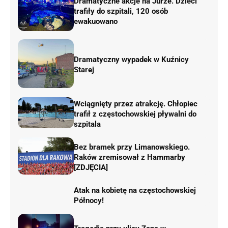
Dramatyczne akcje na Jurze. Dzieci
trafiły do szpitali, 120 osób
ewakuowano
Dramatyczny wypadek w Kuźnicy
Starej
Wciągnięty przez atrakcję. Chłopiec
trafił z częstochowskiej pływalni do
szpitala
Bez bramek przy Limanowskiego.
Raków zremisował z Hammarby
[ZDJĘCIA]
Atak na kobietę na częstochowskiej
Północy!