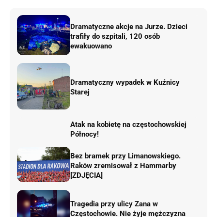
Dramatyczne akcje na Jurze. Dzieci
trafiły do szpitali, 120 osób
ewakuowano
Dramatyczny wypadek w Kuźnicy
Starej
Atak na kobietę na częstochowskiej
Północy!
Bez bramek przy Limanowskiego.
Raków zremisował z Hammarby
[ZDJĘCIA]
Tragedia przy ulicy Zana w
Częstochowie. Nie żyje mężczyzna