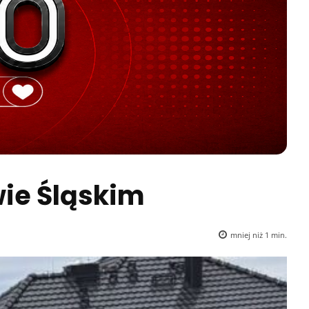
ie Śląskim
mniej niż 1
min.