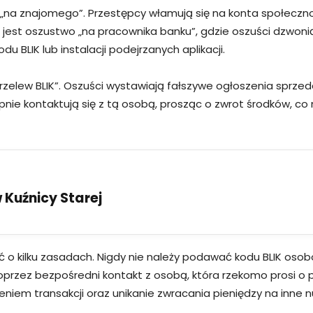
„na znajomego”. Przestępcy włamują się na konta społeczno
 jest oszustwo „na pracownika banku”, gdzie oszuści dzwoni
u BLIK lub instalacji podejrzanych aplikacji.
zelew BLIK”. Oszuści wystawiają fałszywe ogłoszenia sprze
tępnie kontaktują się z tą osobą, prosząc o zwrot środków,
Kuźnicy Starej
tać o kilku zasadach. Nigdy nie należy podawać kodu BLIK o
oprzez bezpośredni kontakt z osobą, która rzekomo prosi o
iem transakcji oraz unikanie zwracania pieniędzy na inne n