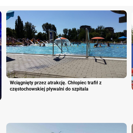
Wciągnięty przez atrakcję. Chłopiec trafił z
częstochowskiej pływalni do szpitala