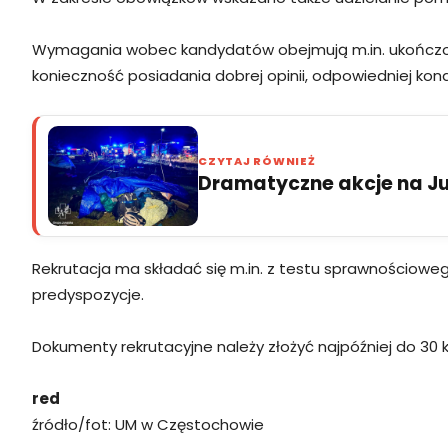
Wymagania wobec kandydatów obejmują m.in. ukończone 
konieczność posiadania dobrej opinii, odpowiedniej kondy
CZYTAJ RÓWNIEŻ
Dramatyczne akcje na Jur
Rekrutacja ma składać się m.in. z testu sprawnościoweg
predyspozycje.
Dokumenty rekrutacyjne należy złożyć najpóźniej do 30 kw
red
źródło/fot: UM w Częstochowie