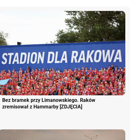
Bez bramek przy Limanowskiego. Raków
zremisował z Hammarby [ZDJĘCIA]