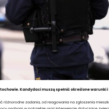
stochowie. Kandydaci muszą spełnić określone warunki i 
ć różnorodne zadania, od reagowania na zgłoszenia mieszka
ocy osobom w potrzebie oraz interwencje dotyczące zwierz