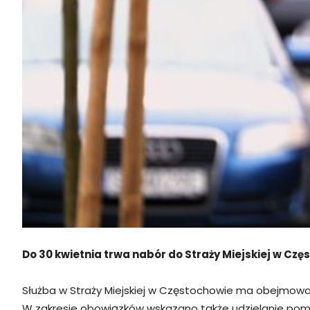
Do 30 kwietnia trwa nabór do Straży Miejskiej w Czę
Służba w Straży Miejskiej w Częstochowie ma obejmowa
W zakresie obowiązków wskazano także udzielanie pom