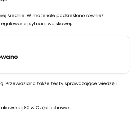
ej średnie. W materiale podkreślono również
uregulowanej sytuacji wojskowej.
uowano
lą. Przewidziano także testy sprawdzające wiedzę i
 Krakowskiej 80 w Częstochowie.