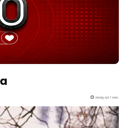
ka
mniej niż 1
min.