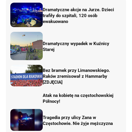
Dramatyczne akcje na Jurze. Dzieci
trafiły do szpitali, 120 osób
ewakuowano
Dramatyczny wypadek w Kuźnicy
Starej
Bez bramek przy Limanowskiego.
Raków zremisował z Hammarby
[ZDJĘCIA]
Atak na kobietę na częstochowskiej
Północy!
Tragedia przy ulicy Zana w
Częstochowie. Nie żyje mężczyzna