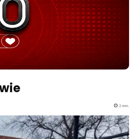
owie
2
min.