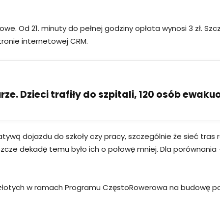
mowe. Od 21. minuty do pełnej godziny opłata wynosi 3 zł. S
stronie internetowej CRM.
ze. Dzieci trafiły do szpitali, 120 osób ewak
atywą dojazdu do szkoły czy pracy, szczególnie że sieć tr
szcze dekadę temu było ich o połowę mniej. Dla porównania –
n złotych w ramach Programu CzęstoRowerowa na budowę poł