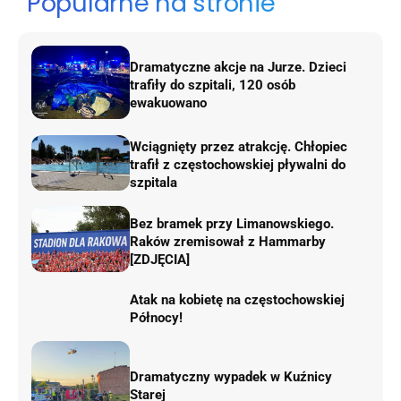
Popularne na stronie
Dramatyczne akcje na Jurze. Dzieci
trafiły do szpitali, 120 osób
ewakuowano
Wciągnięty przez atrakcję. Chłopiec
trafił z częstochowskiej pływalni do
szpitala
Bez bramek przy Limanowskiego.
Raków zremisował z Hammarby
[ZDJĘCIA]
Atak na kobietę na częstochowskiej
Północy!
Dramatyczny wypadek w Kuźnicy
Starej