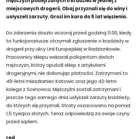
mężczyzn podejrzanych o kradzież w jednej z
miejscowych drogerii. Obaj przyznali się do winy i
usłyszeli zarzuty. Grozi im kara do 5 lat więzienia.
Do zdarzenia doszło wczoraj przed godziną 11.00, kiedy
to funkcjonariusze otrzymali zgłoszenie o kradzieży w
drogerii przy ulicy Unii Europejskiej w Radzionkowie.
Pracownicy sklepu wskazali policjantom dwóch
mężczyzn, którzy opuścili sklep z artykułami
drogeryjnymi, nie dokonując płatności. Zatrzymani to
49-letni mieszkaniec Katowic oraz jego 42-letni
kolega z Sosnowca. Mężczyźni zostali zatrzymani i
jeszcze tego samego dnia usłyszeli zarzuty kradzieży,
do których się przyznali. Straty oszacowano na ponad
1,5 tysiąca złotych. Teraz odpowiedzą za swoje czyny
przed sądem.
red