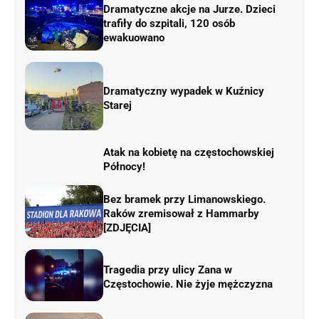
Dramatyczne akcje na Jurze. Dzieci
trafiły do szpitali, 120 osób
ewakuowano
Dramatyczny wypadek w Kuźnicy
Starej
Atak na kobietę na częstochowskiej
Północy!
Bez bramek przy Limanowskiego.
Raków zremisował z Hammarby
[ZDJĘCIA]
Tragedia przy ulicy Zana w
Częstochowie. Nie żyje mężczyzna