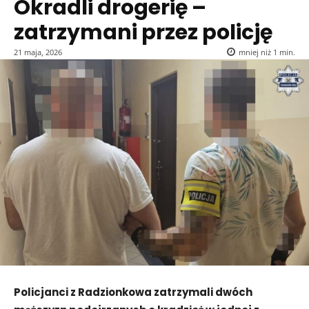
Okradli drogerię –
zatrzymani przez policję
21 maja, 2026
mniej niż 1
min.
Policjanci z Radzionkowa zatrzymali dwóch