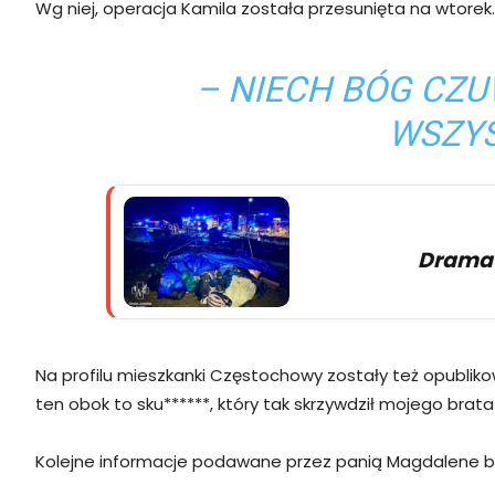
Wg niej, operacja Kamila została przesunięta na wtorek.
– NIECH BÓG CZU
WSZYS
Dramaty
Na profilu mieszkanki Częstochowy zostały też opublik
ten obok to sku******, który tak skrzywdził mojego brata
Kolejne informacje podawane przez panią Magdalene był