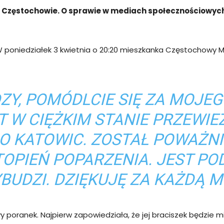
w Częstochowie. O sprawie w mediach społecznościowyc
W poniedziałek 3 kwietnia o 20:20 mieszkanka Częstochowy 
ZY, POMÓDLCIE SIĘ ZA MOJEG
ST W CIĘŻKIM STANIE PRZEWIE
O KATOWIC. ZOSTAŁ POWAŻNIE
OPIEŃ POPARZENIA. JEST PO
BUDZI. DZIĘKUJĘ ZA KAŻDĄ M
oranek. Najpierw zapowiedziała, że jej braciszek będzie mia