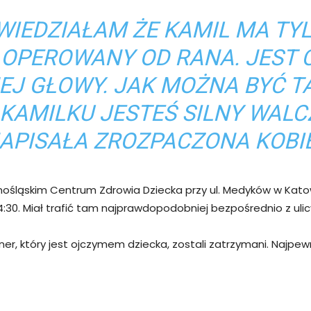
WIEDZIAŁAM ŻE KAMIL MA TY
T OPEROWANY OD RANA. JEST 
 GŁOWY. JAK MOŻNA BYĆ TAK
 KAMILKU JESTEŚ SILNY WAL
APISAŁA ZROZPACZONA KOBI
rnośląskim Centrum Zdrowia Dziecka przy ul. Medyków w Ka
30. Miał trafić tam najprawdopodobniej bezpośrednio z uli
tner, który jest ojczymem dziecka, zostali zatrzymani. Najpewn