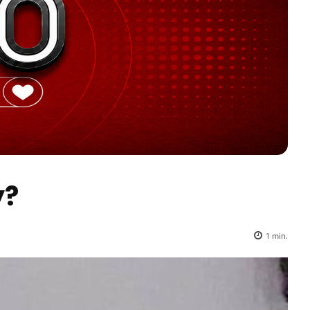
y?
1
min.