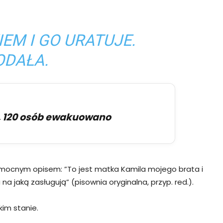
EM I GO URATUJE.
ODAŁA.
li, 120 osób ewakuowano
o mocnym opisem: ”To jest matka Kamila mojego brata i
a jaką zasługują” (pisownia oryginalna, przyp. red.).
im stanie.