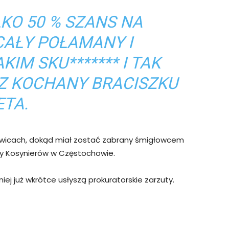
LKO 50 % SZANS NA
CAŁY POŁAMANY I
IM SKU******* I TAK
CZ KOCHANY BRACISZKU
ETA.
towicach, dokąd miał zostać zabrany śmigłowcem
cy Kosynierów w Częstochowie.
iej już wkrótce usłyszą prokuratorskie zarzuty.