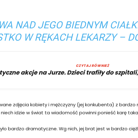
WA NAD JEGO BIEDNYM CIAŁKI
TKO W RĘKACH LEKARZY – D
CZYTAJ RÓWNIEŻ
czne akcje na Jurze. Dzieci trafiły do szpita
owane zdjęcia kobiety i mężczyzny (jej konkubenta) z bardz
 niech idzie w świat ta wiadomość powinni ponieść karę taka n
o bardzo dramatyczne. Wg nich, jej brat jest w bardzo ciężk