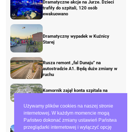
Dramatyczne akcje na Jurze. Dzieci
trafiły do szpitali, 120 osób
ewakuowano
Dramatyczny wypadek w Kuźnicy
Starej
Rusza remont „fal Dunaju” na
autostradzie A1. Będą duże zmiany w
ruchu
Komornik zajął konta szpitala na
Parkitce!
Używamy plików cookies na naszej stronie
Atak na kobietę na częstochowskiej
internetowej. W każdym momencie mogą
Północy!
Państwo dokonać zmiany ustawień Państwa
przeglądarki internetowej i wyłączyć opcję
Trzy nowe bloki TBS na Parkitce