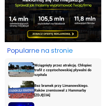
Popularne na stronie
Wciągnięty przez atrakcję. Chłopiec
trafił z częstochowskiej pływalni do
szpitala
Bez bramek przy Limanowskiego.
Raków zremisował z Hammarby
[ZDJĘCIA]