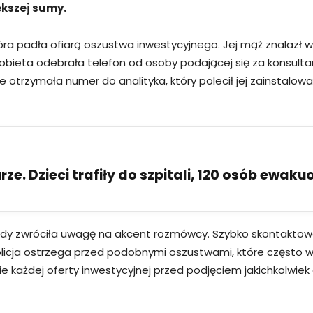
ększej sumy.
 która padła ofiarą oszustwa inwestycyjnego. Jej mąż znalazł 
bieta odebrała telefon od osoby podającej się za konsultan
e otrzymała numer do analityka, który polecił jej zainstalowa
ze. Dzieci trafiły do szpitali, 120 osób ewak
dy zwróciła uwagę na akcent rozmówcy. Szybko skontaktował
Policja ostrzega przed podobnymi oszustwami, które często w
ie każdej oferty inwestycyjnej przed podjęciem jakichkolwiek