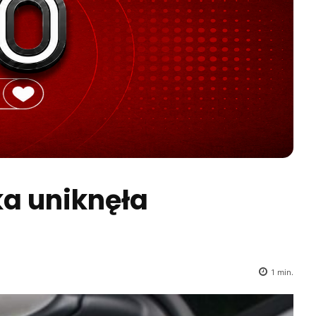
ka uniknęła
1
min.