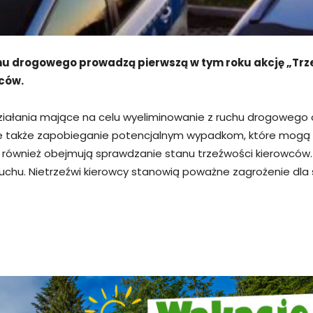
chu drogowego prowadzą pierwszą w tym roku akcję „Trz
wców.
ą działania mające na celu wyeliminowanie z ruchu drogowe
ale także zapobieganie potencjalnym wypadkom, które mog
e również obejmują sprawdzanie stanu trzeźwości kierowców
hu. Nietrzeźwi kierowcy stanowią poważne zagrożenie dla si