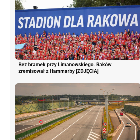
Bez bramek przy Limanowskiego. Raków
zremisował z Hammarby [ZDJĘCIA]