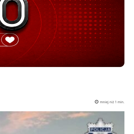
mniej niż 1
min.