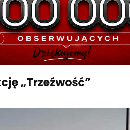
kcję „Trzeźwość”