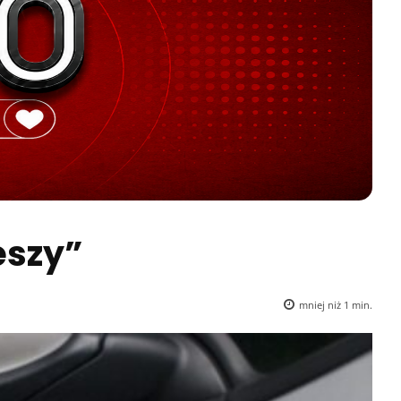
eszy”
mniej niż 1
min.