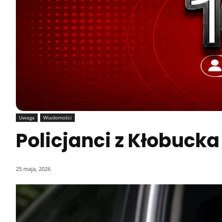
Uwaga
Wiadomości
Policjanci z Kłobucka
25 maja, 2026