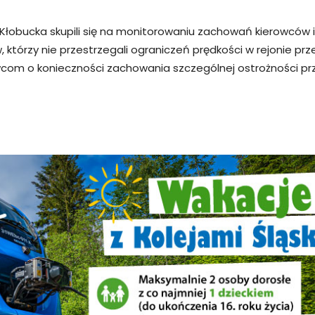
 z Kłobucka skupili się na monitorowaniu zachowań kierowców 
 którzy nie przestrzegali ograniczeń prędkości w rejonie prze
m o konieczności zachowania szczególnej ostrożności przy z