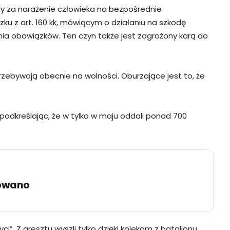
ry za narażenie człowieka na bezpośrednie
zku z art. 160 kk, mówiącym o działaniu na szkodę
nia obowiązków. Ten czyn także jest zagrożony karą do
rzebywają obecnie na wolności. Oburzające jest to, że
 podkreślając, że w tylko w maju oddali ponad 700
uowano
”. Z aresztu wyszli tylko dzięki kolekom z batalionu,