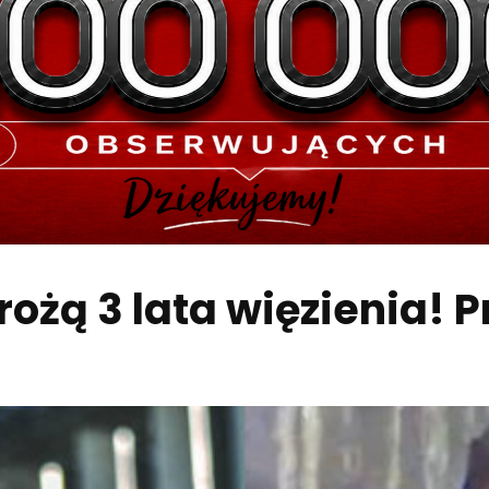
ożą 3 lata więzienia! 