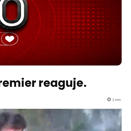
Premier reaguje.
2
min.