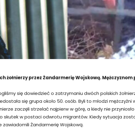
ich żołnierzy przez Żandarmerię Wojskową. Mężczyznom 
iśmy się dowiedzieć o zatrzymaniu dwóch polskich żołnierzy, 
dostała się grupa około 50. osób. Byli to młodzi mężczyźni w
ołnierze zaczęli strzelać najpierw w górę, a kiedy nie przynio
osło skutek w postaci odwrotu migrantów. Kiedy sytuacja zost
ale zawiadomili Żandarmerię Wojskową.