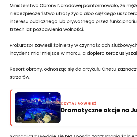
Ministerstwo Obrony Narodowej poinformowało, że mężc
niebezpieczeństwo utraty życia albo ciężkiego uszczerbk
interesu publicznego lub prywatnego przez funkcjonariu
trzech lat pozbawienia wolności.
Prokurator zawiesił żołnierzy w czynnościach służbowyc
incydent miał miejsce w marcu, a dopiero teraz usłyszał
Resort obrony, odnosząc się do artykułu Onetu zaznaczył
strzałów.
CZYTAJ RÓWNIEŻ
Dramatyczne akcje na Jur
Skandaliczny wydaje się też sposób zatrzymania żołnierzy