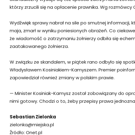
którzy zrzucili się na opłacenie prawnika. Wg rozmówcy
Wydźwięk sprawy nabrał na sile po smutnej informacji,
maja, zmarł w wyniku poniesionych obrażeń. Co ciekawe, 
że wiadomość o zatrzymaniu żołnierzy odbiła się echem 
zaatakowanego żołnierza.
W związku ze skandalem, w piątek rano odbyło się spo
Władysławem Kosiniakiem-Kamyszem. Premier poinformo
zapowiedział również zmiany w polskim prawie.
— Minister Kosiniak-Kamysz został zobowiązany do opra
nimi gotowy. Chodzi o to, żeby przepisy prawa jednoznac
Sebastian Zielonka
zielonka@miejska.pl
Źródło: Onet.pl