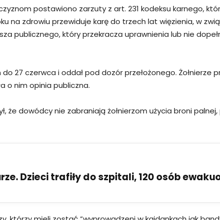
zyznom postawiono zarzuty z art. 231 kodeksu karnego, któ
u na zdrowiu przewiduje karę do trzech lat więzienia, w zwią
sza publicznego, który przekracza uprawnienia lub nie dopeł
h do 27 czerwca i oddał pod dozór przełożonego. Żołnierze p
a o nim opinia publiczna.
, że dowódcy nie zabraniają żołnierzom użycia broni palnej,
ze. Dzieci trafiły do szpitali, 120 osób ewak
, którzy mieli zostać ”wyprowadzeni w kajdankach jak bandyci