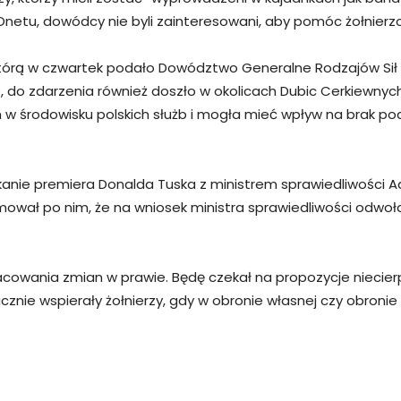
 Onetu, dowódcy nie byli zainteresowani, aby pomóc żołnierz
 którą w czwartek podało Dowództwo Generalne Rodzajów Sił Z
do zdarzenia również doszło w okolicach Dubic Cerkiewnych. 
w środowisku polskich służb i mogła mieć wpływ na brak pod
tkanie premiera Donalda Tuska z ministrem sprawiedliwośc
wał po nim, że na wniosek ministra sprawiedliwości odwoł
cowania zmian w prawie. Będę czekał na propozycje niecierp
znie wspierały żołnierzy, gdy w obronie własnej czy obronie 