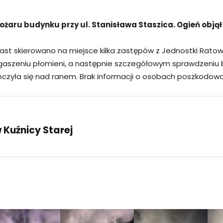
pożaru budynku przy ul. Stanisława Staszica. Ogień obją
iast skierowano na miejsce kilka zastępów z Jednostki Rato
 ugaszeniu płomieni, a następnie szczegółowym sprawdzeniu
ńczyła się nad ranem. Brak informacji o osobach poszkodow
Kuźnicy Starej