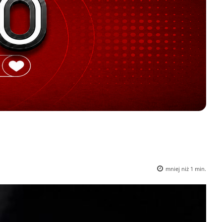
mniej niż 1
min.