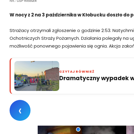
fot.: OSP Kłobuck
W nocy z 2 na 3 października w Kłobucku doszło do 
Strażacy otrzymali zgłoszenie o godzinie 2:53. Natychm
Ochotniczych Straży Pożarnych. Działania polegały na
możliwość ponownego pojawienia się ognia. Akcja zako
CZYTAJ RÓWNIEŻ
Dramatyczny wypadek w 
‹
fot.: OSP Kłobuck