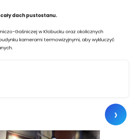
ł cały dach pustostanu.
wniczo-Gaśniczej w Kłobucku oraz okolicznych
 budynku kamerami termowizyjnymi, aby wykluczyć
anych.
›