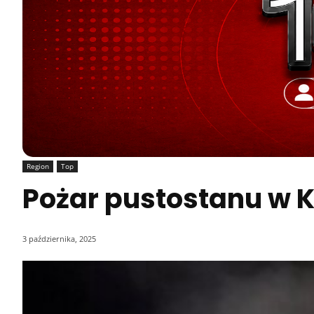
Region
Top
Pożar pustostanu w 
3 października, 2025