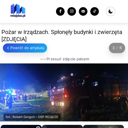
Pożar w Irządzach. Spłonęły budynki i zwierzęta
[ZDJĘCIA]
Powrót do artykułu
3
/
6
Przesuń zdjęcie palcem
fot.: Robert Gorgoń – OSP IRZĄDZE