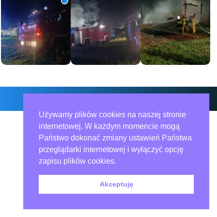
Zdjęcia: 2
O nas – redakcja miejska.pl
Polityka prywatności
Współpraca
Używamy plików cookies na naszej stronie
internetowej. W każdym momencie mogą
Państwo dokonać zmiany ustawień Państwa
przeglądarki internetowej i wyłączyć opcję
zapisu plików cookies.
Akceptuję