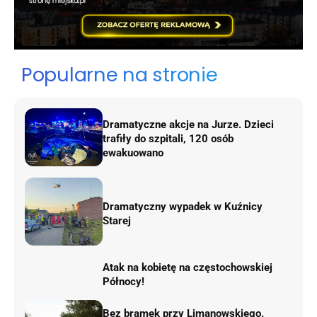
Popularne na stronie
Dramatyczne akcje na Jurze. Dzieci
trafiły do szpitali, 120 osób
ewakuowano
Dramatyczny wypadek w Kuźnicy
Starej
Atak na kobietę na częstochowskiej
Północy!
Bez bramek przy Limanowskiego.