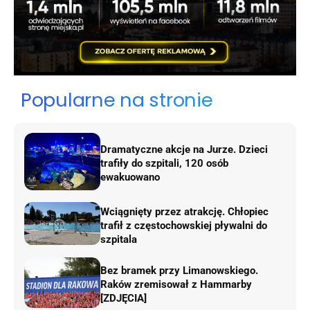
Popularne na stronie
Dramatyczne akcje na Jurze. Dzieci
trafiły do szpitali, 120 osób
ewakuowano
Wciągnięty przez atrakcję. Chłopiec
trafił z częstochowskiej pływalni do
szpitala
Bez bramek przy Limanowskiego.
Raków zremisował z Hammarby
[ZDJĘCIA]