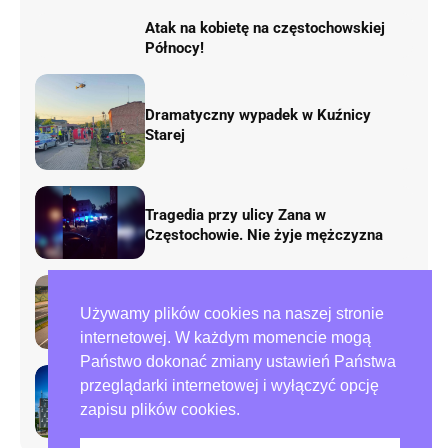
Atak na kobietę na częstochowskiej
Północy!
Dramatyczny wypadek w Kuźnicy
Starej
Tragedia przy ulicy Zana w
Częstochowie. Nie żyje mężczyzna
Rusza remont „fal Dunaju” na
Używamy plików cookies na naszej stronie
autostradzie A1. Będą duże zmiany w
ruchu
internetowej. W każdym momencie mogą
Państwo dokonać zmiany ustawień Państwa
przeglądarki internetowej i wyłączyć opcję
Preparowanie kart w referendum.
zapisu plików cookies.
Zawiadomienia do policji i ABW