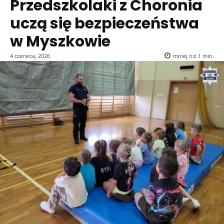
Przedszkolaki z Choronia
uczą się bezpieczeństwa
w Myszkowie
4 czerwca, 2026
mniej niż 1
min.