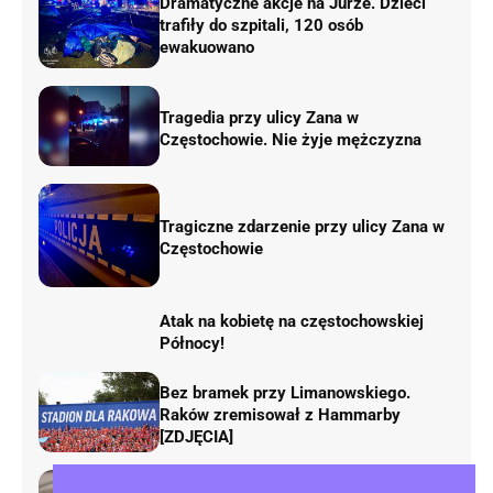
Dramatyczne akcje na Jurze. Dzieci
trafiły do szpitali, 120 osób
ewakuowano
Tragedia przy ulicy Zana w
Częstochowie. Nie żyje mężczyzna
Tragiczne zdarzenie przy ulicy Zana w
Częstochowie
Atak na kobietę na częstochowskiej
Północy!
Bez bramek przy Limanowskiego.
Raków zremisował z Hammarby
[ZDJĘCIA]