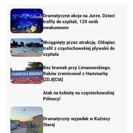
Dramatyczne akcje na Jurze. Dzieci
trafiły do szpitali, 120 osób
ewakuowano
Wciągnięty przez atrakcję. Chłopiec
trafił z częstochowskiej pływalni do
szpitala
Bez bramek przy Limanowskiego.
Raków zremisował z Hammarby
[ZDJĘCIA]
Atak na kobietę na częstochowskiej
Północy!
Dramatyczny wypadek w Kuźnicy
Starej