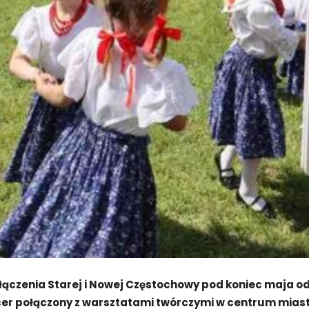
ołączenia Starej i Nowej Częstochowy pod koniec maja o
cer połączony z warsztatami twórczymi w centrum mias