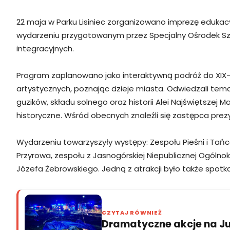
22 maja w Parku Lisiniec zorganizowano imprezę edukacy
wydarzeniu przygotowanym przez Specjalny Ośrodek Szko
integracyjnych.
Program zaplanowano jako interaktywną podróż do XIX-w
artystycznych, poznając dzieje miasta. Odwiedzali tema
guzików, składu solnego oraz historii Alei Najświętszej 
historyczne. Wśród obecnych znaleźli się zastępca pr
Wydarzeniu towarzyszyły występy: Zespołu Pieśni i Tańc
Przyrowa, zespołu z Jasnogórskiej Niepublicznej Ogólno
Józefa Żebrowskiego. Jedną z atrakcji było także spot
CZYTAJ RÓWNIEŻ
Dramatyczne akcje na Jur