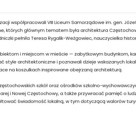
nizacji współpracowali VIII Liceum Samorządowe im. gen. Józ
ne, których głównym tematem była architektura Częstochowy.
niczki pełniła Teresa Rygalik-Weżgowiec, nauczycielka histo
 obiektom i miejscom w mieście — zabytkowym budynkom, ka
 style architektoniczne i poznawali dzieje wskazanych lokali
race na koszulkach inspirowane obejrzaną architekturą.
częstochowskich szkół oraz ośrodków szkolno-wychowawczych
Starej i Nowej Częstochowy, a także przywracać pamięć o l
ształtować świadomość lokalną, w tym dotyczącą walorów tury