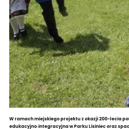
W ramach miejskiego projektu z okazji 200-lecia p
edukacyjno‑integracyjna w Parku Lisiniec oraz spa