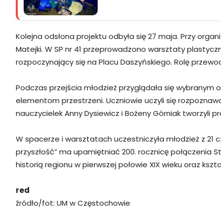
Kolejna odsłona projektu odbyła się 27 maja. Przy orga
Matejki. W SP nr 41 przeprowadzono warsztaty plastycz
rozpoczynający się na Placu Daszyńskiego. Rolę przewod
Podczas przejścia młodzież przyglądała się wybranym
elementom przestrzeni. Uczniowie uczyli się rozpoznawać
nauczycielek Anny Dysiewicz i Bożeny Górniak tworzyli p
W spacerze i warsztatach uczestniczyła młodzież z 21 
przyszłość” ma upamiętniać 200. rocznicę połączenia 
historią regionu w pierwszej połowie XIX wieku oraz k
red
źródło/fot: UM w Częstochowie