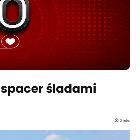
i spacer śladami
2
min.