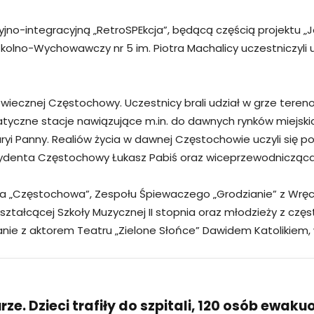
jno-integracyjną „RetroSPEkcja”, będącą częścią projektu „
lno-Wychowawczy nr 5 im. Piotra Machalicy uczestniczyli uc
iecznej Częstochowy. Uczestnicy brali udział w grze terenow
tyczne stacje nawiązujące m.in. do dawnych rynków miejskich
Maryi Panny. Realiów życia w dawnej Częstochowie uczyli się 
ezydenta Częstochowy Łukasz Pabiś oraz wiceprzewodnicząc
a „Częstochowa”, Zespołu Śpiewaczego „Grodzianie” z Wręczycy
kształcącej Szkoły Muzycznej II stopnia oraz młodzieży z cz
kanie z aktorem Teatru „Zielone Słońce” Dawidem Katolikiem,
ze. Dzieci trafiły do szpitali, 120 osób ewak