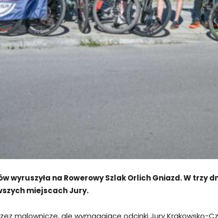
w wyruszyła na Rowerowy Szlak Orlich Gniazd. W trzy 
wszych miejscach Jury.
przez malownicze, ale wymagające odcinki Jury Krakowsko-C