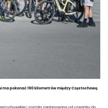
dni ma pokonać 190 kilometrów między Częstochową
zęstochowskiej i została zaplanowana od czwartku do