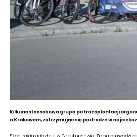
Kilkunastoosobowa grupa po transplantacji organó
a Krakowem, zatrzymując się po drodze w najcieka
Start rajdu odbył się w Częstochowie. Trasa prowadzi 