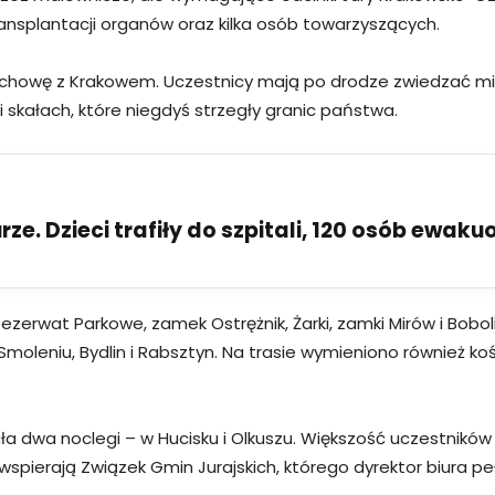
ransplantacji organów oraz kilka osób towarzyszących.
ęstochowę z Krakowem. Uczestnicy mają po drodze zwiedzać 
skałach, które niegdyś strzegły granic państwa.
ze. Dzieci trafiły do szpitali, 120 osób ewak
i Rezerwat Parkowe, zamek Ostrężnik, Żarki, zamki Mirów i Bobo
Smoleniu, Bydlin i Rabsztyn. Na trasie wymieniono również koś
ała dwa noclegi – w Hucisku i Olkuszu. Większość uczestnikó
spierają Związek Gmin Jurajskich, którego dyrektor biura peł