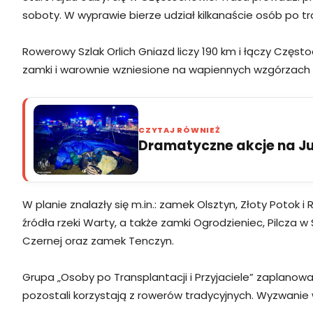
soboty. W wyprawie bierze udział kilkanaście osób po t
Rowerowy Szlak Orlich Gniazd liczy 190 km i łączy Cz
zamki i warownie wzniesione na wapiennych wzgórzach i 
CZYTAJ RÓWNIEŻ
Dramatyczne akcje na Jur
W planie znalazły się m.in.: zamek Olsztyn, Złoty Potok 
źródła rzeki Warty, a także zamki Ogrodzieniec, Pilcza w 
Czernej oraz zamek Tenczyn.
Grupa „Osoby po Transplantacji i Przyjaciele” zaplanow
pozostali korzystają z rowerów tradycyjnych. Wyzwanie w