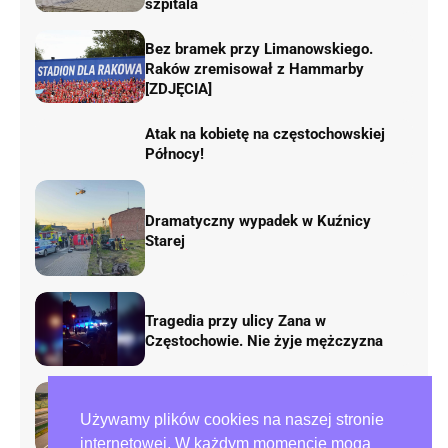
szpitala
Bez bramek przy Limanowskiego.
Raków zremisował z Hammarby
[ZDJĘCIA]
Atak na kobietę na częstochowskiej
Północy!
Dramatyczny wypadek w Kuźnicy
Starej
Tragedia przy ulicy Zana w
Częstochowie. Nie żyje mężczyzna
Rusza remont „fal Dunaju” na
Używamy plików cookies na naszej stronie
autostradzie A1. Będą duże zmiany w
ruchu
internetowej. W każdym momencie mogą