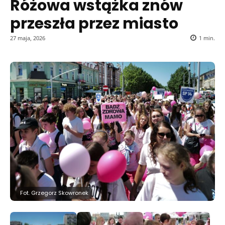
Różowa wstążka znów
przeszła przez miasto
27 maja, 2026
1
min.
Fot. Grzegorz Skowronek