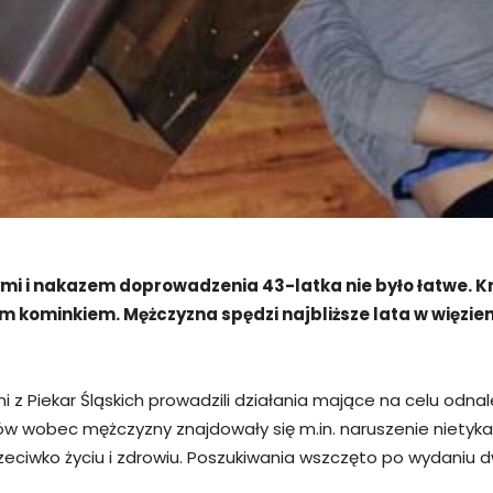
i nakazem doprowadzenia 43-latka nie było łatwe. Krymi
kominkiem. Mężczyzna spędzi najbliższe lata w więzieni
i z Piekar Śląskich prowadzili działania mające na celu odn
ów wobec mężczyzny znajdowały się m.in. naruszenie nietykal
zeciwko życiu i zdrowiu. Poszukiwania wszczęto po wydaniu