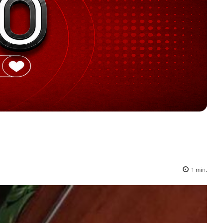
1
min.