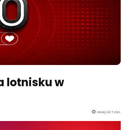
a lotnisku w
mniej niż 1
min.