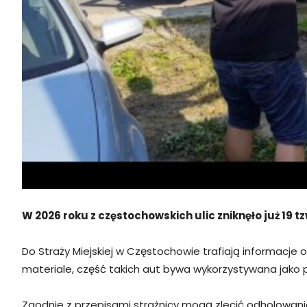
W 2026 roku z częstochowskich ulic zniknęło już 19
Do Straży Miejskiej w Częstochowie trafiają informacje 
materiale, część takich aut bywa wykorzystywana jako 
Zgodnie z przepisami strażnicy mogą zlecić odholowanie