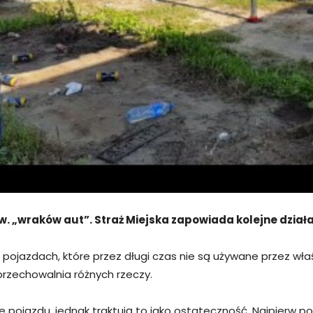
 tzw. „wraków aut”. Straż Miejska zapowiada kolejne dzi
o pojazdach, które przez długi czas nie są używane przez wła
przechowalnia różnych rzeczy.
 pojazdu, jednak traktują to jako ostateczność. Najpierw po