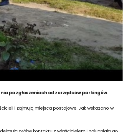
ałania po zgłoszeniach od zarządców parkingów.
ścicieli i zajmują miejsca postojowe. Jak wskazano w
dejmują próbę kontaktu z właścicielem i nakłaniają go