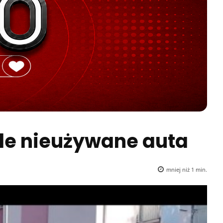
le nieużywane auta
mniej niż 1
min.