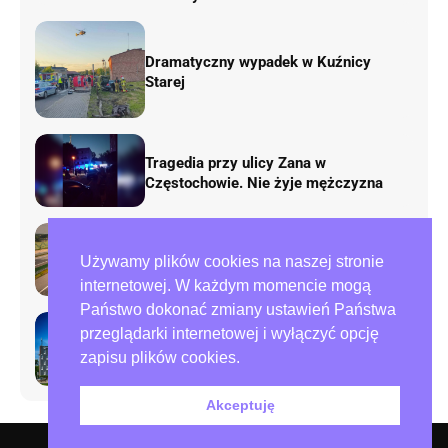
Dramatyczny wypadek w Kuźnicy
Starej
Tragedia przy ulicy Zana w
Częstochowie. Nie żyje mężczyzna
Rusza remont „fal Dunaju” na
Używamy plików cookies na naszej stronie
autostradzie A1. Będą duże zmiany w
ruchu
internetowej. W każdym momencie mogą
Państwo dokonać zmiany ustawień Państwa
przeglądarki internetowej i wyłączyć opcję
Preparowanie kart w referendum.
zapisu plików cookies.
Zawiadomienia do policji i ABW
Akceptuję
O nas – redakcja miejska.pl
Polityka prywatności
Współpraca