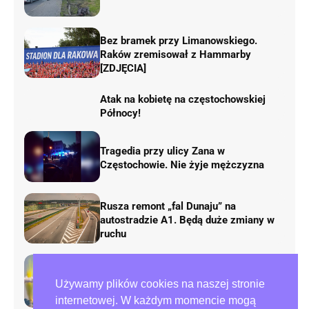
Bez bramek przy Limanowskiego.
Raków zremisował z Hammarby
[ZDJĘCIA]
Atak na kobietę na częstochowskiej
Północy!
Tragedia przy ulicy Zana w
Częstochowie. Nie żyje mężczyzna
Rusza remont „fal Dunaju” na
autostradzie A1. Będą duże zmiany w
ruchu
AirShow Rudniki 2026. Dziś finał
Używamy plików cookies na naszej stronie
pokazów lotniczych
internetowej. W każdym momencie mogą