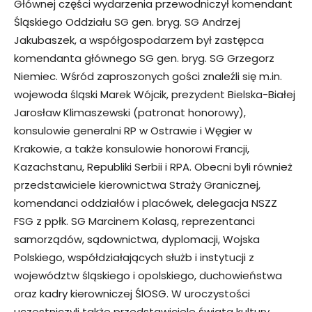
Głównej części wydarzenia przewodniczył komendant
Śląskiego Oddziału SG gen. bryg. SG Andrzej
Jakubaszek, a współgospodarzem był zastępca
komendanta głównego SG gen. bryg. SG Grzegorz
Niemiec. Wśród zaproszonych gości znaleźli się m.in.
wojewoda śląski Marek Wójcik, prezydent Bielska-Białej
Jarosław Klimaszewski (patronat honorowy),
konsulowie generalni RP w Ostrawie i Węgier w
Krakowie, a także konsulowie honorowi Francji,
Kazachstanu, Republiki Serbii i RPA. Obecni byli również
przedstawiciele kierownictwa Straży Granicznej,
komendanci oddziałów i placówek, delegacja NSZZ
FSG z ppłk. SG Marcinem Kolasą, reprezentanci
samorządów, sądownictwa, dyplomacji, Wojska
Polskiego, współdziałających służb i instytucji z
województw śląskiego i opolskiego, duchowieństwa
oraz kadry kierowniczej ŚlOSG. W uroczystości
uczestniczyli także przedstawiciele świata kultury,