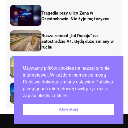
Tragedia przy ulicy Zana w
Częstochowie. Nie żyje mężczyzna
Rusza remont „fal Dunaju” na
autostradzie A1. Będą duże zmiany w
ruchu
AirShow Rudniki 2026. Dziś finał
Używamy plików cookies na naszej stronie
pokazów lotniczych
internetowej. W każdym momencie mogą
Państwo dokonać zmiany ustawień Państwa
przeglądarki internetowej i wyłączyć opcję
Preparowanie kart w referendum.
zapisu plików cookies.
Zawiadomienia do policji i ABW
Akceptuję
O nas – redakcja miejska.pl
Polityka prywatności
Współpraca