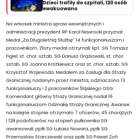
Dzieci trafiły do szpitali, 120 osób
ewakuowano
Na wniosek ministra spraw wewnętrznych i
administracji prezydent RP Karol Nawrocki przyznał
Medal „Za Długoletnią Służbę” 14 funkcjonariuszom i
pracownikom. Złoty medal otrzymali: kpt. SG Tomasz
Figiel, st. chor. sztab. SG Dariusz Grąziowski, st. chor.
sztab. SG Joanna Krótkiewicz oraz st. chor. sztab. SG
Krzysztof Wojewoda. Medalem za Zasługi dla Straży
Granicznej, nadanym przez ministra, odznaczono 13
funkcjonariuszy i 2 pracowników Śląskiego OSG.
Komendant główny Straży Granicznej nadał 16
funkcjonariuszom Odznakę Straży Granicznej. Awanse
na kolejne stopnie otrzymało 7 oficerów, 45 chorążych
i 128 podoficerów; na stopień pułkownika SG
awansowali: ppłk SG Łukasz Nowara, ppłk SG
Przemysław Starczewski oraz ppłk SG Paweł Zoń.