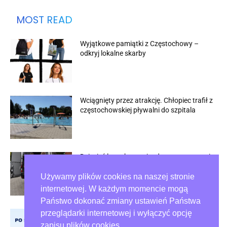
MOST READ
Wyjątkowe pamiątki z Częstochowy –
odkryj lokalne skarby
Wciągnięty przez atrakcję. Chłopiec trafił z
częstochowskiej pływalni do szpitala
Dziesięć lat zakazu wjazdu po zatrzymaniu
w Rybniku
Używamy plików cookies na naszej stronie
internetowej. W każdym momencie mogą
Państwo dokonać zmiany ustawień Państwa
przeglądarki internetowej i wyłączyć opcję
Psie odchody na trawnikach wciąż
problemem w Częstochowie
zapisu plików cookies.