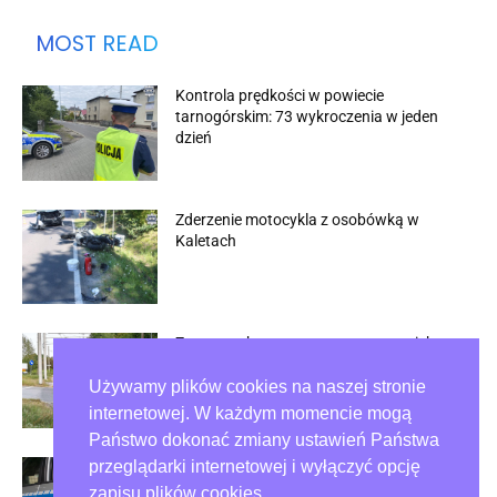
MOST READ
Kontrola prędkości w powiecie
tarnogórskim: 73 wykroczenia w jeden
dzień
Zderzenie motocykla z osobówką w
Kaletach
Znamy wykonawcę remontu torowiska na
Kucelin
Używamy plików cookies na naszej stronie
internetowej. W każdym momencie mogą
Państwo dokonać zmiany ustawień Państwa
przeglądarki internetowej i wyłączyć opcję
Driftował, więc stracił prawo jazdy
zapisu plików cookies.