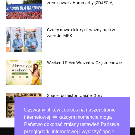
zremisował z Hammarby [ZDJĘCIA]
Cztery nowe elektryki i ważny ruch w
zajezdni MPK
Weekend Pełen Wrażeń w Częstochowie
Spacer po historii Jasnej Góry
Używamy plików cookies na naszej stronie
internetowej. W każdym momencie mogą
Państwo dokonać zmiany ustawień Państwa
przeglądarki internetowej i wyłączyć opcję