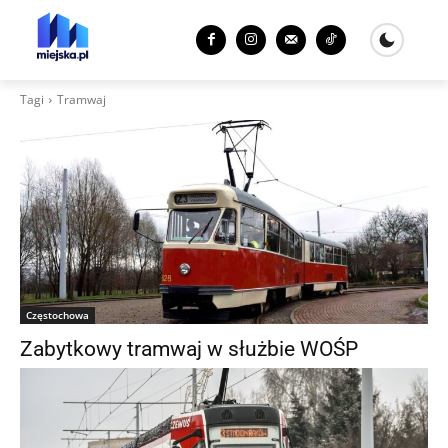
Tagi
Tramwaj
Częstochowa
Zabytkowy tramwaj w służbie WOŚP