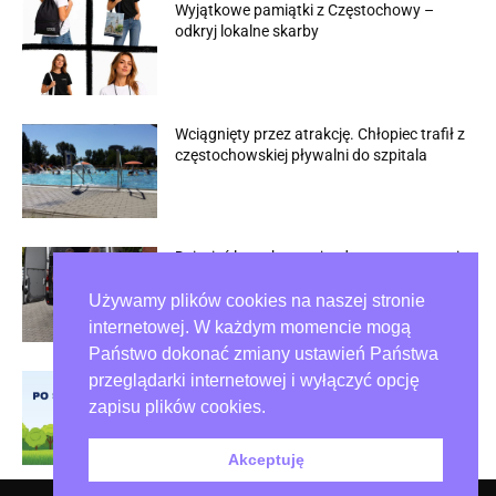
Wyjątkowe pamiątki z Częstochowy –
odkryj lokalne skarby
Wciągnięty przez atrakcję. Chłopiec trafił z
częstochowskiej pływalni do szpitala
Dziesięć lat zakazu wjazdu po zatrzymaniu
w Rybniku
Używamy plików cookies na naszej stronie
internetowej. W każdym momencie mogą
Państwo dokonać zmiany ustawień Państwa
przeglądarki internetowej i wyłączyć opcję
Psie odchody na trawnikach wciąż
problemem w Częstochowie
zapisu plików cookies.
Akceptuję