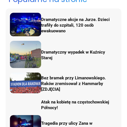
Dramatyczne akcje na Jurze. Dzieci
trafiły do szpitali, 120 osób
ewakuowano
Dramatyczny wypadek w Kuźnicy
Starej
Bez bramek przy Limanowskiego.
Raków zremisował z Hammarby
[ZDJĘCIA]
Atak na kobietę na częstochowskiej
Północy!
Tragedia przy ulicy Zana w