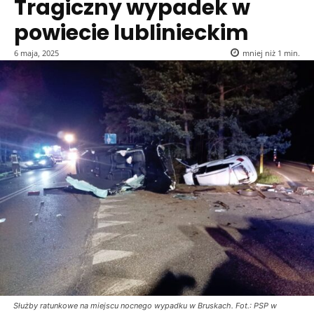
Tragiczny wypadek w
powiecie lublinieckim
6 maja, 2025
mniej niż 1
min.
Służby ratunkowe na miejscu nocnego wypadku w Bruskach. Fot.: PSP w